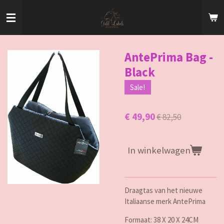
Ga
direct
naar
de
hoofdinhoud
AntePrima Bag -
Black
Sale!
€ 49,90
€ 82,50
In winkelwagen
Draagtas van het nieuwe
Italiaanse merk AntePrima
Formaat: 38 X 20 X 24CM