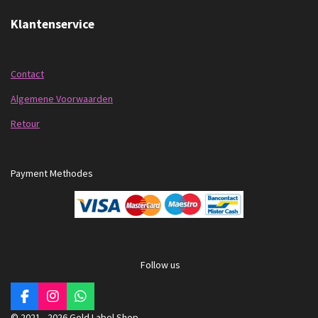
Klantenservice
Contact
Algemene Voorwaarden
Retour
Payment Methodes
Follow us
F
I
W
a
n
h
© 2021 - 2026 Gold Label Shop