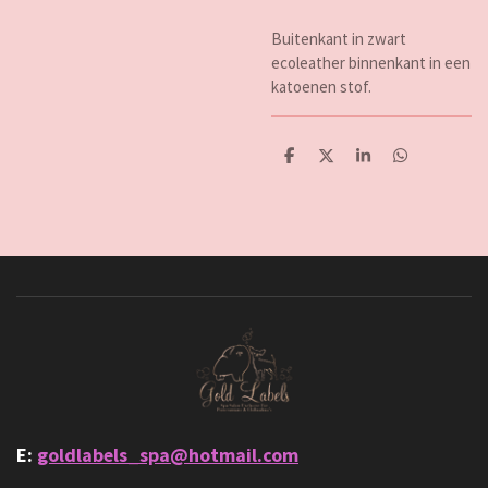
Buitenkant in zwart
ecoleather binnenkant in een
katoenen stof.
D
D
S
D
e
e
h
e
l
e
a
l
e
l
r
e
n
e
n
E:
goldlabels_spa@hotmail.com