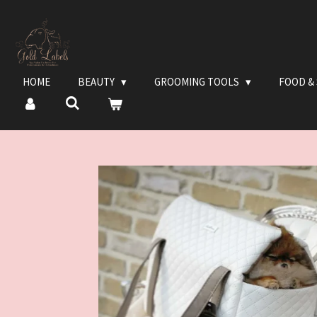
Ga
direct
naar
de
hoofdinhoud
HOME
BEAUTY
GROOMING TOOLS
FOOD &