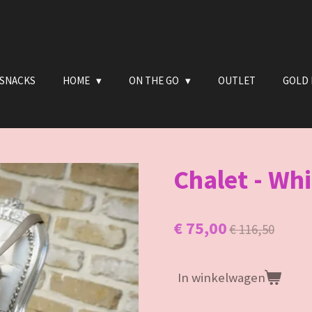
 SNACKS
HOME
ON THE GO
OUTLET
GOLD 
Chalet - Whi
€ 75,00
€ 116,50
In winkelwagen